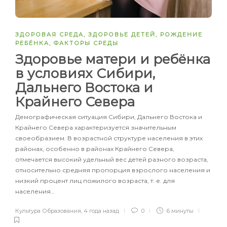
ЗДОРОВАЯ СРЕДА
,
ЗДОРОВЬЕ ДЕТЕЙ
,
РОЖДЕНИЕ
РЕБЁНКА
,
ФАКТОРЫ СРЕДЫ
Здоровье матери и ребёнка
в условиях Сибири,
Дальнего Востока и
Крайнего Севера
Демографическая ситуация Сибири, Дальнего Востока и
Крайнего Севера характеризуется значительным
своеобра­зием. В возрастной структуре населения в этих
районах, особенно в районах Крайнего Севера,
отмечается высокий удельный вес детей разного возраста,
относительно средняя пропорция взрослого населения и
низкий процент лиц пожи­лого возраста, т. е. для
населения…
Культура Образования
,
4 года назад
0
6 минуты