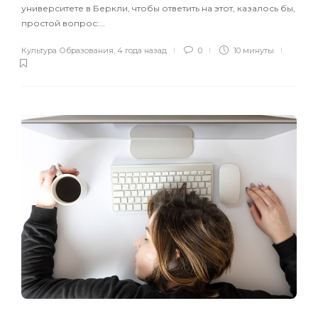
университете в Беркли, чтобы ответить на этот, казалось бы,
простой вопрос:…
Культура Образования
,
4 года назад
0
10 минуты