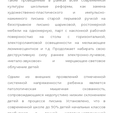
такие проведенные в рамках всей современной
культуры школьные реформы, как замена
художественно-пластического и импульсно-
нажимного письма старой перьевой ручкой на
безотрывное письмо шариковой, ростомерной
мебели на одномерную, парт с наклонной рабочей
поверхностью на столы с горизонтальной,
электороламповой освещенности на мелькающее
люминесцентное и т.д. Продолжает набирать свою
деструктивную силу раннее электронно-лучевое,
«
метало-звуковое
»
и мерцающее-световое
облучение детей.
Одним из внешних проявлений отмеченной
системной напряженности ребенка является
патологическая мышечная скованность,
сопровождающаяся недопустимо низким склонением
детей в процессе письма. Установлено, что в
современной школе до 90% детей начальных классов