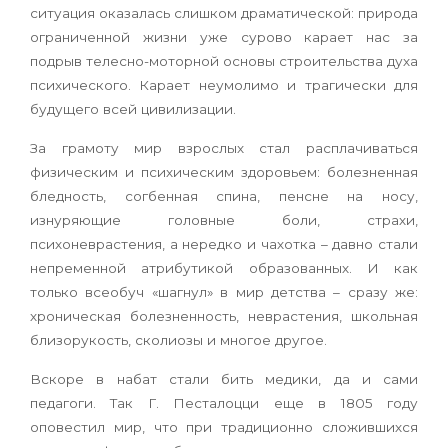
ситуация оказалась слишком драматической: природа
ограниченной жизни уже сурово карает нас за
подрыв телесно-моторной основы строительства духа
психического. Карает неумолимо и трагически для
будущего всей цивилизации.
За грамоту мир взрослых стал расплачиваться
физическим и психическим здоровьем: болезненная
бледность, согбенная спина, пенсне на носу,
изнуряющие головные боли, страхи,
психоневрастения, а нередко и чахотка – давно стали
непременной атрибутикой образованных. И как
только всеобуч «шагнул» в мир детства – сразу же:
хроническая болезненность, неврастения, школьная
близорукость, сколиозы и многое другое.
Вскоре в набат стали бить медики, да и сами
педагоги. Так Г. Песталоцци еще в 1805 году
оповестил мир, что при традиционно сложившихся