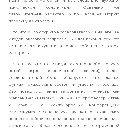
ткань телесно-моторной и, как следствие, духовно-
психической конституции. Обвально же
разрушительный характер их пришелся на вторую
половину ХХ столетия.
И то, что было открыто исследователями в начале 50-
х годов, оказалось запредельным для психики тех, кто
хоть немного почувствовал о чем, собственно говоря,
идет речь.
Дело в том, что анализируя
качество воображения у
детей (ядро человеческой психики), рядом
исследователей было обнаружено, что данная
функция оказалась в состоянии угасания и распада.
Это позволило таким авторитетным ученым, как
Мадлен Вельц Пагано, Луи Машар, профессор Иттен
и другим на международных конференциях,
симпозиумах и совещаниях заявлять о начавшемся
процессе
«
обесчеловечивания
»
,
«
расчеловечивания
»
и
«
искажения образа человеческого
»
в современной