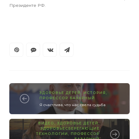
Президенте РФ.
ЗДОРОВЬЕ ДЕТЕЙ
,
ИСТОРИЯ
,
ПРОФЕССОР БАЗАРНЫЙ
Я счастлива, что нас свела судьба
ВИДЕО
,
ЗДОРОВЬЕ ДЕТЕЙ
,
ЗДОРОВЬЕСБЕРЕГАЮЩИЕ
ТЕХНОЛОГИИ
,
ПРОФЕССОР
БАЗАРНЫЙ