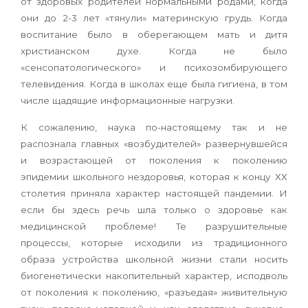
от здоровых родителей нормальными родами, когда
они до 2-3 лет «тянули» материнскую грудь. Когда
воспитание было в оберегающем мать и дитя
христианском духе. Когда не было
«сенсопатологического» и психозомбирующего
телевидения. Когда в школах еще была гигиена, в том
числе щадящие информационные нагрузки.
К сожалению, наука по-настоящему так и не
распознала главных «возбудителей» развернувшейся
и возрастающей от поколения к поколению
эпидемии школьного нездоровья, которая к концу ХХ
столетия приняла характер настоящей пандемии. И
если бы здесь речь шла только о здоровье как
медицинской проблеме! Те разрушительные
процессы, которые исходили из традиционного
образа устройства школьной жизни стали носить
биогенетически накопительный характер, исподволь
от поколения к поколению, «разъедая» живительную