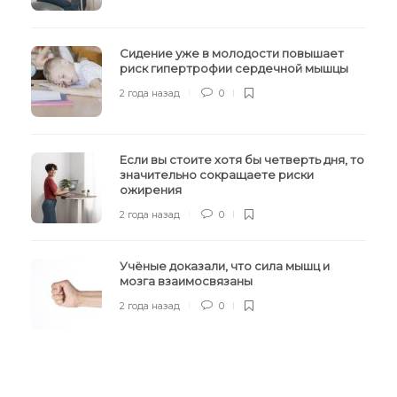
Сидение уже в молодости повышает
риск гипертрофии сердечной мышцы
2 года назад
0
Если вы стоите хотя бы четверть дня, то
значительно сокращаете риски
ожирения
2 года назад
0
Учёные доказали, что сила мышц и
мозга взаимосвязаны
2 года назад
0