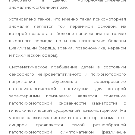
пребывают в данной моторно-напряженной
аномально-согбенной позе.
Установлено также, что именно такая психомоторная
аномалия является той первичной основой, из
которой возрастают болезни напряжения не только
школьного периода, но и так называемые болезни
цивилизации (сердца, зрения, позвоночника, нервной
и психической сферы).
Систематическое пребывание детей в состоянии
сенсорного нейровегатативного и психомоторного
напряжения обусловило формирование
патопсихологической конституции, для которой
характерными признаками является сочетание
патопсихомоторной скованности (зажатости) с
гиперкинетической судорожной психомоторикой. На
уровне различных систем и органов организма этот
синдром проявляется самой разнообразной
патопсихомоторной симптоматикой (различные