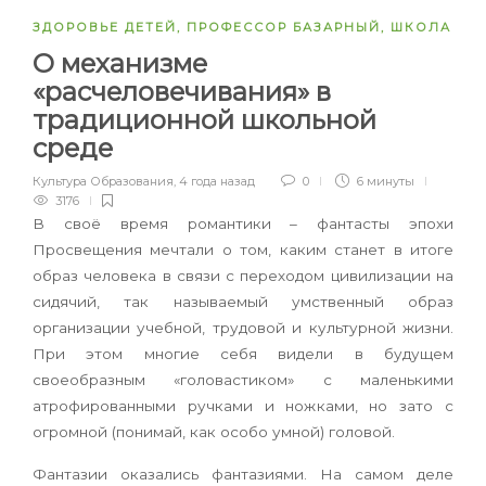
ЗДОРОВЬЕ ДЕТЕЙ
,
ПРОФЕССОР БАЗАРНЫЙ
,
ШКОЛА
О механизме
«расчеловечивания» в
традиционной школьной
среде
Культура Образования
,
4 года назад
0
6 минуты
3176
В своё время романтики – фантасты эпохи
Просвещения мечтали о том, каким станет в итоге
образ человека в связи с переходом цивилизации на
сидячий, так называемый умственный образ
организации учебной, трудовой и культурной жизни.
При этом многие себя видели в будущем
своеобразным «головастиком» с маленькими
атрофированными ручками и ножками, но зато с
огромной (понимай, как особо умной) головой.
Фантазии оказались фантазиями. На самом деле