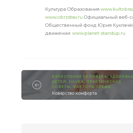
Культура Образования
www.kultobraz
www.obrzdrav.ru
Официальный веб-са
Общественный фонд Юрия Куклачё
движении:
www.planet-standup.ru
ВЗРОСЛЕНИЕ ЧЕЛОВЕКА
,
ЗДОРОВЬ
ДЕТЕЙ
,
НАУКА
,
ПРАКТИЧЕСКИЕ
СОВЕТЫ
,
ФАКТОРЫ СРЕДЫ
Коварство комфорта