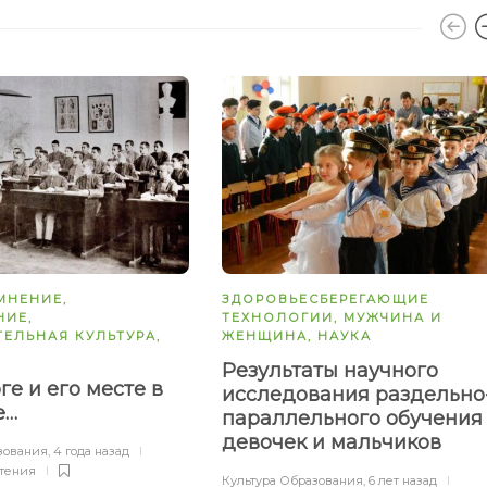
МНЕНИЕ
,
ЗДОРОВЬЕСБЕРЕГАЮЩИЕ
НИЕ
,
ТЕХНОЛОГИИ
,
МУЖЧИНА И
ТЕЛЬНАЯ КУЛЬТУРА
,
ЖЕНЩИНА
,
НАУКА
Результаты научного
ге и его месте в
исследования раздельно
е…
параллельного обучения
девочек и мальчиков
зования
,
4 года назад
тения
Культура Образования
,
6 лет назад