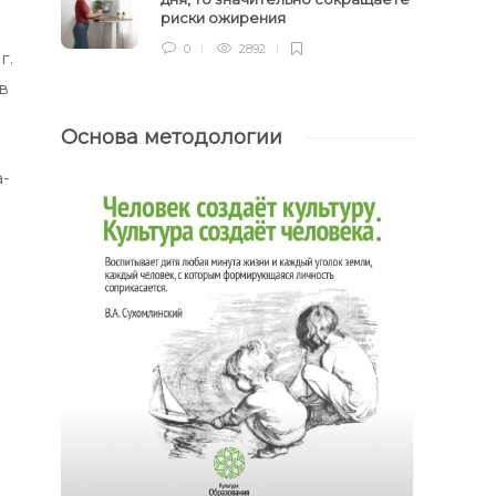
риски ожирения
0
2892
г.
в
Основа методологии
-