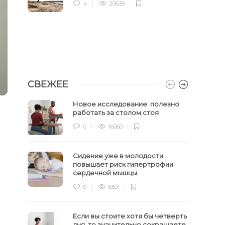
4
20639
СВЕЖЕЕ
Новое исследование: полезно
работать за столом стоя
0
16060
Сидение уже в молодости
повышает риск гипертрофии
сердечной мышцы
0
6501
Если вы стоите хотя бы четверть
дня, то значительно сокращаете