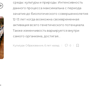
среды: культуры и природы. Интенсивность
данного процесса максимальна с периода
зачатия до биологического совершеннолетия
12-13 лет когда возможна своевременная
активация всего генетического потенциала.
Также изменчивость варьируется внутри
самого организма, достигая…
Культура Образования
,
6 лет назад
0
ЗДОРОВАЯ СРЕДА
,
ГИПОДИНАМИ
ЗДОРОВЬЕСБЕРЕГАЮЩИЕ
ДЕТЕЙ
,
НАУКА
ТЕХНОЛОГИИ
,
МЕТОДИКИ
,
Сидение в 
МУЖЧИНА И ЖЕНЩИНА
,
ШКОЛА
возрасте св
Вместе или порознь?
-
высоким ри
Сравнительная
депрессии
характеристика
исследова
смешанных и раздельных
классов
Культура Образова