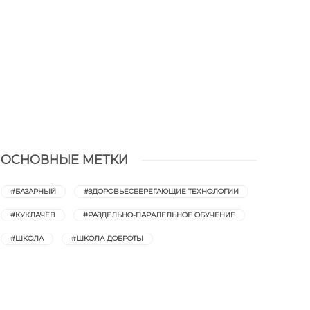
3 минуты
чтени
Культура Образования
,
4 года назад
12 минуты
чтения
ОСНОВНЫЕ МЕТКИ
#БАЗАРНЫЙ
#ЗДОРОВЬЕСБЕРЕГАЮЩИЕ ТЕХНОЛОГИИ
#КУКЛАЧЁВ
#РАЗДЕЛЬНО-ПАРАЛЕЛЬНОЕ ОБУЧЕНИЕ
#ШКОЛА
#ШКОЛА ДОБРОТЫ