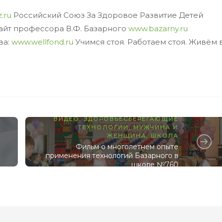
.ru
Российский Союз За Здоровое Развитие Детей
йт профессора В.Ф. Базарного
www.bazarny.ru
ва:
www.wellfond.ru
Учимся стоя. Работаем стоя. Живём 
ВИДЕО
,
ЗДОРОВЬЕСБЕРЕГАЮЩИЕ
ТЕХНОЛОГИИ
,
МУЖЧИНА И
Е
ЖЕНЩИНА
,
ШКОЛА
Фильм о многолетнем опыте
применения технологий Базарного в
школе №760