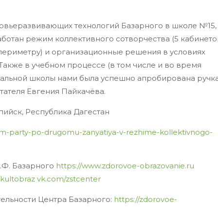
овьеразвивающих технологий Базарного в школе №15, 
работан режим коллективного сотворчества (5 кабинето
 периметру) и организационные решения в условиях
акже в учебном процессе (в том числе и во время
альной школы нами была успешно апробирована ручка
тателя Евгения Пайкачёва.
аспийск, Республика Дагестан
avim-party-po-drugomu-zanyatiya-v-rezhime-kollektivnogo-
.Ф. Базарного
https://www.zdorovoe-obrazovanie.ru
kultobraz
vk.com/zstcenter
тельности Центра Базарного:
https://zdorovoe-