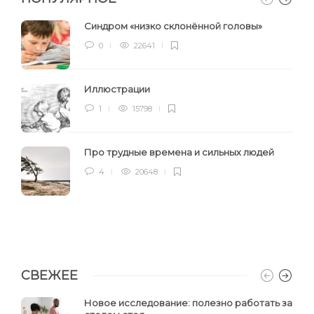
Синдром «низко склонённой головы»
0
22641
Иллюстрации
1
15798
Про трудные времена и сильных людей
4
20648
СВЕЖЕЕ
Новое исследование: полезно работать за