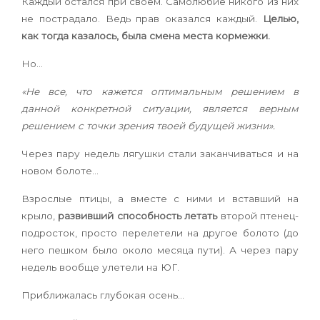
Каждый остался при своем. Самолюбие никого из них
не пострадало. Ведь прав оказался каждый.
Целью,
как тогда казалось, была смена места кормежки.
Но…
«Не все, что кажется оптимальным решением в
данной конкретной ситуации, является верным
решением с точки зрения твоей будущей жизни».
Через пару недель лягушки стали заканчиваться и на
новом болоте…
Взрослые птицы, а вместе с ними и вставший на
крыло,
развивший способность летать
второй птенец-
подросток, просто перелетели на другое болото (до
него пешком было около месяца пути). А через пару
недель вообще улетели на ЮГ.
Приближалась глубокая осень…