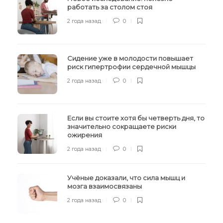
работать за столом стоя
2 года назад
0
Сидение уже в молодости повышает
риск гипертрофии сердечной мышцы
2 года назад
0
Если вы стоите хотя бы четверть дня, то
значительно сокращаете риски
ожирения
2 года назад
0
Учёные доказали, что сила мышц и
мозга взаимосвязаны
2 года назад
0