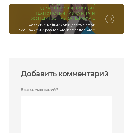
АНАЛИТИКА
,
ЗДОРОВЬЕ ДЕТЕЙ
,
ЗДОРОВЬЕСБЕРЕГАЮЩИЕ
ТЕХНОЛОГИИ
,
МУЖЧИНА И
ЖЕНЩИНА
,
НАУКА
,
ШКОЛА
...
Развитие мальчиков и девочек при
смешанном и раздельно-параллельном
обучении
Добавить комментарий
Ваш комментарий
*