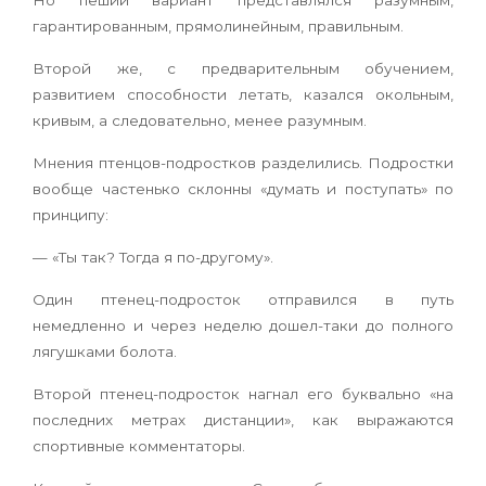
Но пеший вариант представлялся разумным,
гарантированным, прямолинейным, правильным.
Второй же, с предварительным обучением,
развитием способности летать, казался окольным,
кривым, а следовательно, менее разумным.
Мнения птенцов-подростков разделились. Подростки
вообще частенько склонны «думать и поступать» по
принципу:
— «Ты так? Тогда я по-другому».
Один птенец-подросток отправился в путь
немедленно и через неделю дошел-таки до полного
лягушками болота.
Второй птенец-подросток нагнал его буквально «на
последних метрах дистанции», как выражаются
спортивные комментаторы.