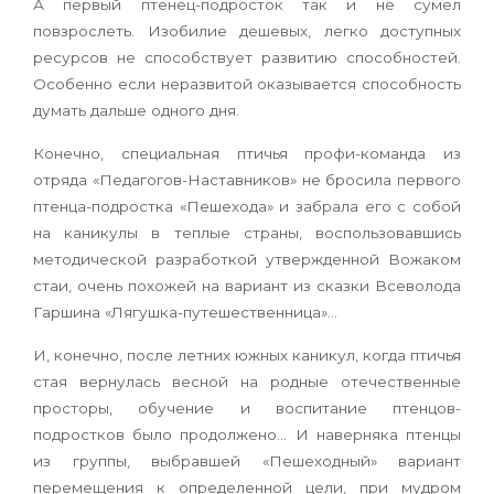
А первый птенец-подросток так и не сумел
повзрослеть. Изобилие дешевых, легко доступных
ресурсов не способствует развитию способностей.
Особенно если неразвитой оказывается способность
думать дальше одного дня.
Конечно, специальная птичья профи-команда из
отряда «Педагогов-Наставников» не бросила первого
птенца-подростка «Пешехода» и забрала его с собой
на каникулы в теплые страны, воспользовавшись
методической разработкой утвержденной Вожаком
стаи, очень похожей на вариант из сказки Всеволода
Гаршина «Лягушка-путешественница»…
И, конечно, после летних южных каникул, когда птичья
стая вернулась весной на родные отечественные
просторы, обучение и воспитание птенцов-
подростков было продолжено… И наверняка птенцы
из группы, выбравшей «Пешеходный» вариант
перемещения к определенной цели, при мудром