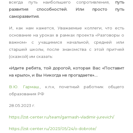
всегда путь наибольшего сопротивления,
путь
развития способностей.
Или просто путь
саморазвития.
И, как нам кажется, Уважаемые коллеги, что есть
основание на уроках
в рамках проекта «Разговоры о
важном» с учащимися начальной, средней или
старшей школы, после знакомства с этой притчей
(сказкой) им сказать:
«Идите ребята, той дорогой, которая Вас «Поставит
на крыло», и Вы Никогда не прогадаете»….
В.Ю. Гармаш.
, к.п.н, почетный работник общего
образования РФ
28.05.2023 г.
https://zst-center.ru/team/garmash-vladimir-jurevich/
https://zst-center.ru/2023/05/24/o-dobrote/