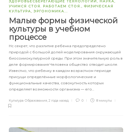
ЗДОРОВЬЕСБЕРЕГАЮЩИЕ ТЕХНОЛОГИИ
,
НАУКА
,
УЧИМСЯ СТОЯ. РАБОТАЕМ СТОЯ.
,
ФИЗИЧЕСКАЯ
КУЛЬТУРА
,
ЭРГОНОМИКА
...
Малые формы физической
культуры в учебном
процессе
Нс секрет, что разлитие ребенка предопределено
природой с большой долей моделирования окружающей
биосоииокультурной среды. При этом значительную роль в
деле формирования Человека общество отводит школе.
Известно, что ребенку в каждом возрастном периоде
присущи определённые морфологические и
функциональные качества, совокупность которых
определяет возможности организма — его…
Культура Образования
,
2 года назад
0
8 минуты