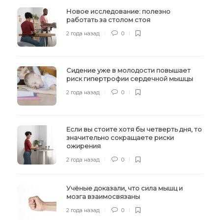
Новое исследование: полезно
работать за столом стоя
2 года назад
0
Сидение уже в молодости повышает
риск гипертрофии сердечной мышцы
2 года назад
0
Если вы стоите хотя бы четверть дня, то
значительно сокращаете риски
ожирения
2 года назад
0
Учёные доказали, что сила мышц и
мозга взаимосвязаны
2 года назад
0