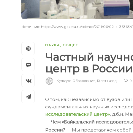
Источник: https://www.gazeta.ru/science/2011/06/02_a_363634
НАУКА
,
ОБЩЕЕ
Частный научн
центр в Росси
Культура Образования
,
10 лет назад
0
О том, как независимо от вузов или
фундаментальных научных исследова
исследовательский центр»
, д.б.н. 
— Чем «Байкальский исследовательс
России?
— Мы представляем собой 