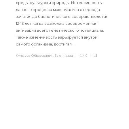
среды: культуры и природы. Интенсивность
данного процесса максимальна с периода
зачатия до биологического совершеннолетия
12-13 лет когда возможна своевременная
активация всего генетического потенциала.
Также изменчивость варьируется внутри
самого организма, достигая…
Культура Образования
,
6 лет назад
0