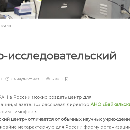
1.shtml
о-исследовательский
и
5 минуты
чтения
3847
 РАН в России можно создать центр для
ний, «Газете.Ru» рассказал директор
АНО «Байкальск
Максим Тимофеев.
кий центр» отличается от обычных научных учрежден
крайне нехарактерную для России форму организаци