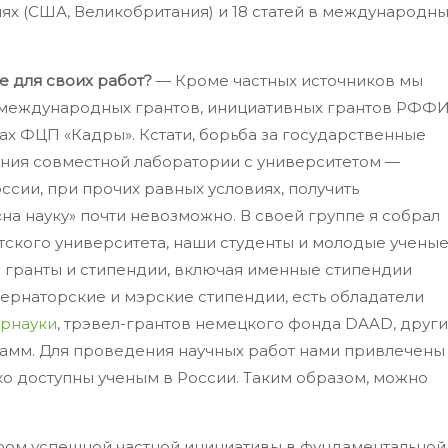
х (США, Великобритания) и 18 статей в международны
 для своих работ?
— Кроме частных источников мы
международных грантов, инициативных грантов РФФИ
ах ФЦП «Кадры». Кстати, борьба за государственные
ания совместной лаборатории с университетом —
сии, при прочих равных условиях, получить
а науку» почти невозможно. В своей группе я собрал
тского университета, наши студенты и молодые учены
 гранты и стипендии, включая именные стипендии
убернаторские и мэрские стипендии, есть обладатели
рнауки
, трэвел-грантов немецкого фонда DAAD, други
амм. Для проведения научных работ нами привлечены
ко доступны ученым в России. Таким образом, можно
ром успешной частной инициативы в фундаментальной