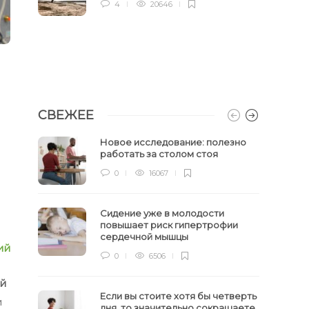
4
20646
СВЕЖЕЕ
Новое исследование: полезно
работать за столом стоя
0
16067
Сидение уже в молодости
повышает риск гипертрофии
сердечной мышцы
ий
0
6506
ий
Если вы стоите хотя бы четверть
и
дня, то значительно сокращаете