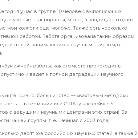
егодня у нас в группе 10 человек, выполняющих
ые ученые — аспиранты, м. н. с., 4 кандидата и один
ьные мои коллеги еще моложе. Также есть несколько
ивной работой. Работа организована таким образом,
ледователей, занимающихся научным поиском, от
ы.
 «бумажной» работы, как это часто происходит в
едопустимо и ведет к полной деградации научного
ь интенсивно, большинство — «вахтовым методом»,
а часть — в Германии или США (у нас сейчас 5
в с ведущими научными центрами этих стран). За
ти нашей группы (т. е. начиная с 2003 года)
колько десятков российских научных статей, а также 2