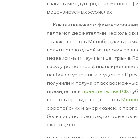
главы в международных монография
рецензируемых журналах.
— Как вы получаете финансирование
являемся держателями нескольких 
а также грантов Минобрауки в рамк
гранты стала одной из причин созд
независимым научным центрам в Рос
государственное финансирование «н
наиболее успешных студентов Ирку
получили и получают всевозможные
президента и
правительства РФ
, г
грантов президента, грантов
Миноб
европейских и американских прогр
большинство грантов, которые толь
сказать, что
наш случай является именно приме