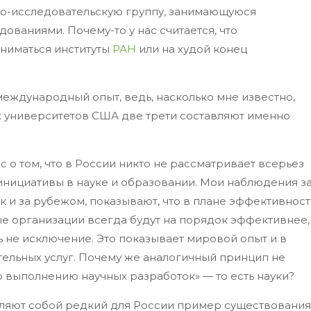
но-исследовательскую группу, занимающуюся
ваниями. Почему-то у нас считается, что
ниматься институты
РАН
или на худой конец
еждународный опыт, ведь, насколько мне известно,
 университетов США две трети составляют именно
 о том, что в России никто не рассматривает всерьез
инициативы в науке и образовании. Мои наблюдения з
ак и за рубежом, показывают, что в плане эффективнос
ые организации всегда будут на порядок эффективнее,
ь не исключение. Это показывает мировой опыт и в
тельных услуг. Почему же аналогичный принцип не
по выполнению научных разработок» — то есть науки?
вляют собой редкий для России пример существования