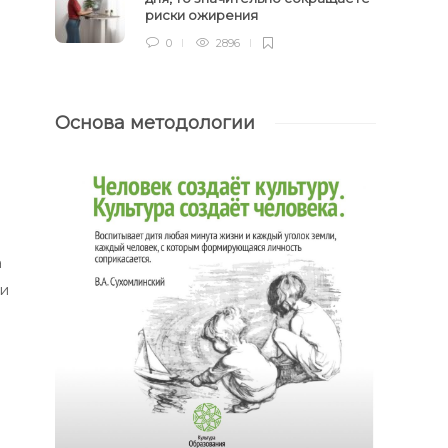
риски ожирения
0
2896
Основа методологии
а
ти