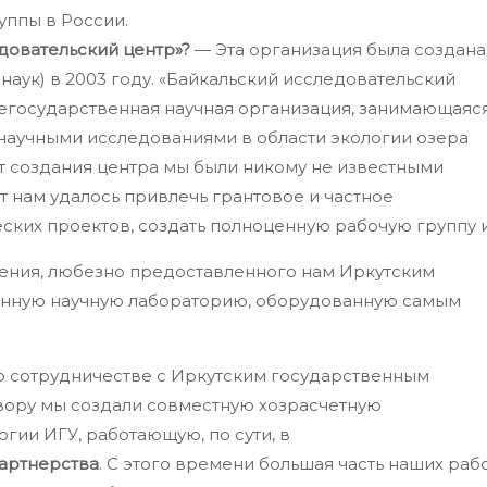
уппы в России.
довательский центр»?
— Эта организация была создана
наук) в 2003 году. «Байкальский исследовательский
негосударственная научная организация, занимающаяс
аучными исследованиями в области экологии озера
нт создания центра мы были никому не известными
т нам удалось привлечь грантовое и частное
ких проектов, создать полноценную рабочую группу 
щения, любезно предоставленного нам Иркутским
енную научную лабораторию, оборудованную самым
 о сотрудничестве с Иркутским государственным
овору мы создали совместную хозрасчетную
гии ИГУ, работающую, по сути, в
партнерства
. С этого времени большая часть наших раб