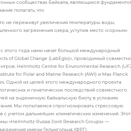
тонных сообществах Байкала, являющихся фундаменто
вание полагать, что
то не переживут увеличения температуры воды,
енного загрязнения озера, уступив место «сорным»
к, с этого года нами начат большой международный
ffects of Global Change (LabEglo)», проводимый совместно
ров: Helmholtz Centre for Environmental Research (UFZ
Institute for Polar and Marine Research (AWI) и Max Planck
iences. Одной из целей этого международного проекта
логических и генетических последствий совместного
ей на эндемичную байкальскую биоту в условиях
ания. Мы попытаемся спрогнозировать стрессовую
в с учетом дальнейших климатических изменений. Этот
 «Helmholtz-Russia Joint Research Groups» —
единения имени Гельмгольца (ФРГ).