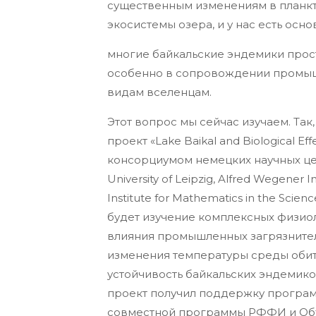
существенным изменениям в планк
экосистемы озера, и у нас есть осно
многие байкальские эндемики прос
особенно в сопровождении промышл
видам вселенцам.
Этот вопрос мы сейчас изучаем. Та
проект «Lake Baikal and Biological E
консорциумом немецких научных цент
University of Leipzig, Alfred Wegener 
Institute for Mathematics in the Sc
будет изучение комплексных физио
влияния промышленных загрязнител
изменения температуры среды обит
устойчивость байкальских эндемико
проект получил поддержку программы
совместной программы РФФИ и Объ