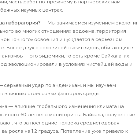
рии, часть работ по-прежнему в партнерских нам
убежных научных центрах.
ша лаборатория?
— Мы занимаемся изучением экологи
ьного во многих отношениях водоема, территория
и «рыночного» освоения и нуждается в серьезном
е. Более двух с половиной тысяч видов, обитающих в
анизмов — это эндемики, то есть кроме Байкала, их
риод эволюционировали в условиях чистейшей воды и
— серьезный удар по эндемикам, и мы изучаем
 к влиянию стрессовых факторов среды.
ма — влияние глобального изменения климата на
рывного 60-летнего мониторинга Байкала, полученные
вают, что за последние полвека среднегодовая
 выросла на 1,2 градуса. Потепление уже привело к