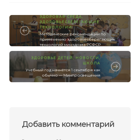
ЗДОРОВАЯ СРЕДА
,
ЗДОРОВЬЕСБЕРЕГАЮЩИЕ
ТЕХНОЛОГИИ
Методические рекомендации по
применению здоровьесберегающих
технологий минздрава РСФСР
ЗДОРОВЬЕ ДЕТЕЙ
,
НОВОСТИ
,
ШКОЛА
Учебный год начнётся 1 сентября как
обычно — Минпросвещения
Добавить комментарий