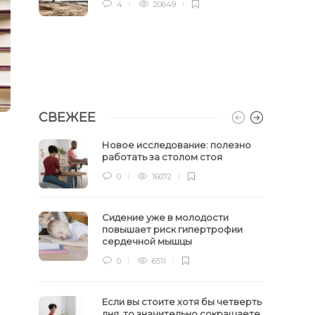
4
20649
СВЕЖЕЕ
Новое исследование: полезно
работать за столом стоя
0
16072
Сидение уже в молодости
повышает риск гипертрофии
сердечной мышцы
0
6511
Если вы стоите хотя бы четверть
дня, то значительно сокращаете