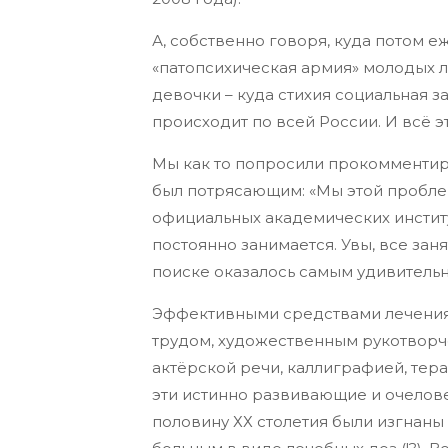
А, собственно говоря, куда потом е
«патопсихическая армия» молодых 
девочки – куда стихия социальная за
происходит по всей России. И всё э
Мы как то попросили прокомментир
был потрясающим: «Мы этой проблемо
официальных академических институ
постоянно занимается. Увы, все зан
поиске оказалось самым удивитель
Эффективными средствами лечения 
трудом, художественным рукотворч
актёрской речи, каллиграфией, тера
эти истинно развивающие и очелов
половину ХХ столетия были изгнаны