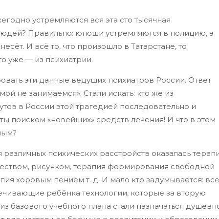
жегодно устремляются вся эта сто тысячная
людей? Правильно: юноши устремляются в полицию, а
несёт. И всё то, что произошло в Татарстане, то
то уже
―
из психиатрии.
овать эти данные ведущих психиатров России. Ответ
й не занимаемся». Стали искать: кто же из
тов в России этой трагедией последовательно и
яты поиском «новейших» средств лечения! И что в этом
ным?
различных психических расстройств оказалась терап
еством, рисунком, терапия формирования свободной
пия хоровым пением т. д. И мало кто задумывается: вс
ечивающие ребёнка технологии, которые за вторую
 из базового учебного плана стали назначаться душевн