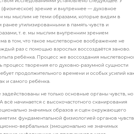
твом исследованиями установлено следующее. У
 (физическое) зрение и внутреннее — духовное
м мы мыслим не теми образами, которые видим в
 ранее утилизированными в память чувств и
разами, т. е. мы мыслим внутренним зрением
ма в том, что такое мыслетворное воображение не
аждый раз с помощью взрослых воссоздаётся заново.
 опыта ребёнка. Процесс же воссоздания мыслетворно
сть процесс творения его духовно-разумной сущности
требует продолжительного времени и особых усилий ка
ак и самого ребёнка.
 задействованы не только основные органы чувств, но
 А всё начинается с высокочастотного сканирования
оционально значимых образов и сцен окружающего
Заметим: фундаментальной физиологией органов чувств
ационно-вербальных (эмоционально не значимых