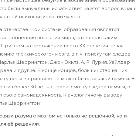
Вот где настоящее безумие в воспитании и образовании
сто были вынуждены искать ответ на этот вопрос в наш
астной психофизиологии чувств.
ва отечественной системы образования является
я») концепция познания мира, названная таким
 При этом на протяжении всего ХХ столетия целая
нию «психического» мозга, в т. ч. поиску там следов
 Чарльз Шеррингтон, Джон Экклз, А. Р. Лурия, Уайлдер
рева и другие. В конце концов, большинство из них
гу нет и в принципе не может быть никакой памяти. В
атил более 30 лет на поиск в мозгу следов памяти, в
л свою самонадеянность. К аналогичному выводу
льз Шеррингтон:
вязи разума с мозгом не только не решённой, но и
ля её решения».