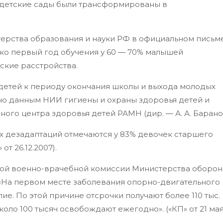
к детские сады были трансформированы в
терства образования и науки РФ в официальном письм
олько первый год обучения у 60
―
70% малышей
кие расстройства.
х детей к периоду окончания школы и выхода молодых
но данным НИИ гигиены и охраны здоровья детей и
учного центра здоровья детей РАМН (дир.
―
А. А. Барано
 дезадаптаций отмечаются у 83% девочек старшего
от 26.12.2007).
ной военно-врачебной комиссии Министерства оборо
: «На первом месте заболевания опорно-двигательного
пие. По этой причине отсрочки получают более 110 тыс.
коло 100 тысяч освобождают ежегодно». («КП» от 21 ма