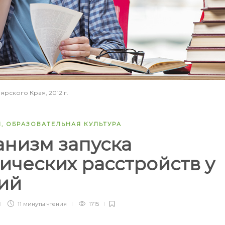
рского Края, 2012 г.
И
,
ОБРАЗОВАТЕЛЬНАЯ КУЛЬТУРА
низм запуска
ических расстройств у
ний
11 минуты
чтения
1715