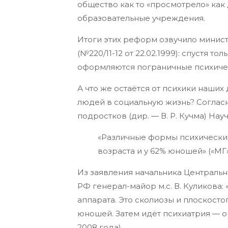
общество как то «просмотрело» ка
образовательные учреждения.
Итоги этих реформ озвучило минис
(№220/11-12 от 22.02.1999): спустя т
оформляются пограничные психичес
А что же остаётся от психики наши
людей в социальную жизнь? Соглас
подростков (дир.
―
В. Р. Кучма) На
«Различные формы психических
возраста и у 62% юношей» («МГ» 
Из заявления начальника Централь
РФ генерал-майор м.с. В. Куликова
аппарата. Это сколиозы и плоскосто
юношей. Затем идёт психиатрия
―
о
2008 года).