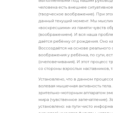
Выполненными под нашим руководс
человека есть внешнее ситуативное
(творческое воображение). При это
данный текущий момент. Мы мыслим
«воскресшими» из памяти чувств об
(воображением). И вся наша пробле
даётся ребёнку от рождения. Оно к
Воссоздаётся на основе реального
воображения у ребёнка, по сути, е
(очеловечивания). И этот процесс 
со стороны взрослых наставников, т
Установлено, что в данном процессе
волевая мышечная активность тела.
зрительно–моторным аппаратом эм
мира (чувственное запечатление). 
установлено: на пути чисто информ