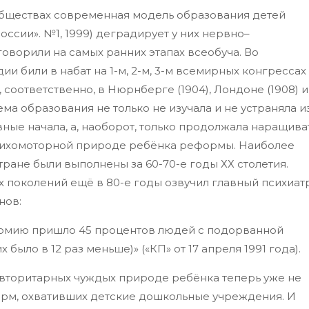
 обществах современная модель образования детей
ссии». №1, 1999) деградирует у них нервно–
оворили на самых ранних этапах всеобуча. Во
и били в набат на 1-м, 2-м, 3-м всемирных конгрессах
 соответственно, в Нюрнберге (1904), Лондоне (1908) и
ема образования не только не изучала и не устраняла и
ные начала, а, наоборот, только продолжала наращива
психомоторной природе ребёнка реформы. Наиболее
ране были выполнены за 60-70-е годы ХХ столетия.
х поколений ещё в 80-е годы озвучил главный психиат
нов:
 армию пришло 45 процентов людей с подорванной
х было в 12 раз меньше)» («КП» от 17 апреля 1991 года).
а авторитарных чуждых природе ребёнка теперь уже не
орм, охвативших детские дошкольные учреждения. И