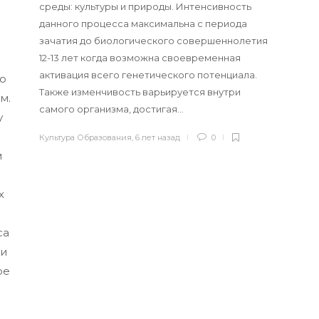
среды: культуры и природы. Интенсивность
данного процесса максимальна с периода
зачатия до биологического совершеннолетия
12-13 лет когда возможна своевременная
активация всего генетического потенциала.
о
Также изменчивость варьируется внутри
м.
самого организма, достигая…
у
Культура Образования
,
6 лет назад
0
м
х
са
 и
ое