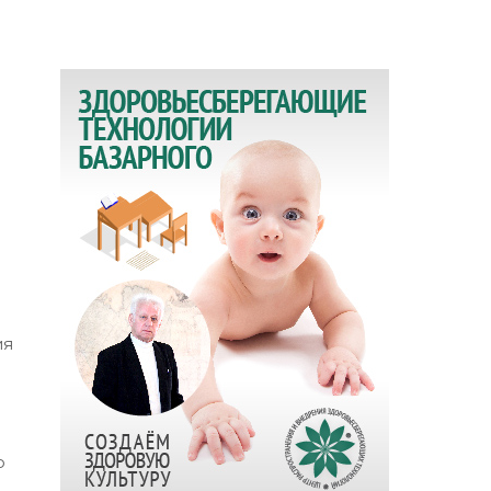
ия
е
о