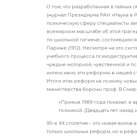
О том, что разработанная в тайных
(журнал Президиума РАН «Наука в Ро
психическую сферу специалисты заг
всемирном масштабе об этой трагеди
по школьной гигиене, состоявшихся,
Париже (1912). Несмотря на это сист
учебного процесса психодеструктив
чуждые моторной, чувственной и 
интенсивно эти реформы в нашей ст
Итоги этих реформ на психику новы
министерства бороны проф. В.Смир
«Призыв 1989 года показал: в
психикой. (Двадцать лет назад и
90-е ХХ столетия – это новая волн
только школьных реформ, но и реф