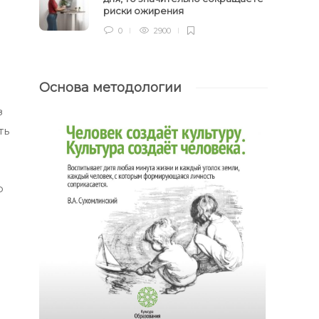
риски ожирения
0
2900
Основа методологии
з
ть
р