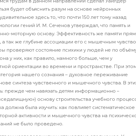
ся трудам в данном направлении сделал Уайлдер
льзя будет объяснить разум на основе нейронных
дивительное здесь то, что почти 150 лет тому назад
логии гений И. М. Сеченов утверждал, что память и
нно-моторную основу. Эффективность же памяти прям
 а так же глубине ассоциации его с мышечным чувство
тры проверяют состояние психики у людей не по объём
на у них, как правило, намного больше, чем у
атной ориентации во времени и пространстве. При это
категория нашего сознания – духовное переживание
нове синтеза чувственного и мышечного чувства. В эти
ь: прежде чем навязать детям информационно –
«седалищную») основу строительства учебного процес
а должна была изучить: как повлияет систематическое
торной активности и мышечного чувства на психическ
ваний не было проведено.