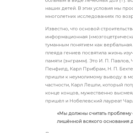
больным в виде лечебных доз (!?). 
наших детей. В этих условия мы про
многолетних исследованиях по возр
Известно, что основой строительст
информационная («мозгоцетрическа
туманным понятием как вербальная.
плеяда гениев посвятила жизнь изуче
памяти (энграмм). Это И. П. Павлов,
Пенфилд, Карл Прибрам, Н. П. Бехте
пришли к неумолимому выводу: в моз
частности, Карл Лешли, который потр
конце концов, мужественно высмея
пришёл и Нобелевский лауреат Чар
«Мы должны считать проблему с
лишённой всякого основания д