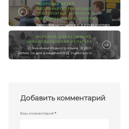
ЗДОРОВЬЕ ДЕТЕЙ
,
ЗДОРОВЬЕСБЕРЕГАЮЩИЕ
ТЕХНОЛОГИИ
,
МУЖЧИНА И
ЖЕНЩИНА
,
НАУКА
,
ШКОЛА
...
Здоровье школьника — в руках учителя
ИСТОРИЯ
,
ОБРАЗОВАНИЕ
,
ОБРАЗОВАТЕЛЬНАЯ КУЛЬТУРА
О значении Родного языка...К 200-
летию со дня рождения К.Д. Ушинского.
Добавить комментарий
Ваш комментарий
*