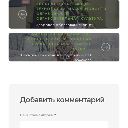
ЗДОРОВЬЕСБЕРЕГАЮЩИЕ
ТЕХНОЛОГИИ
,
НАУКА
,
НОВОСТИ
,
ОБРАЗОВАНИЕ
,
ОБРАЗОВАТЕЛЬНАЯ КУЛЬТУРА
, ...
Здоровое образование: опыт и
перспективы: первый день
БИОЛОГИЧЕСКИЕ ФАКТОРЫ
ЧЕЛОВЕКА
,
ВИДЕО
,
ЗДОРОВАЯ
СРЕДА
,
ЗДОРОВЬЕ
,
КРАТКО
,
НАУКА
, ...
Весь пейзаж жизни неразделим — В.П.
Казначеев
Добавить комментарий
Ваш комментарий
*