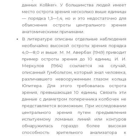
данных Kolliker». У большинства людей имеет
место острота зрения несколько выше единицы
— порядка 1,3—1,4, но и это недостаточно для
объяснения остроты центрального зрения
анатомическими причинами.
В литературе описаны отдельные наблюдения
необычайно высокой остроты зрения порядка
4,0—8,0 и выше. М. М. Авербах (1949) приводит
пример остроты зрения до 10 единиц. И. И.
Меркулов (1964) ссылается на случай,
описанный Гумбольтом, который знал человека,
различавшего невооруженным глазом кольца
Юпитера. Для этого требовалась острота
зрения, превышающая 10 единиц. Связать эти
данные с диаметром поперечника колбочек не
представляется возможным. При исследовании
центрального зрения путем предъявления
испытуемому ломаных линий или контуров
обнаружилась гораздо более высокая
способность зрительного анализатора к