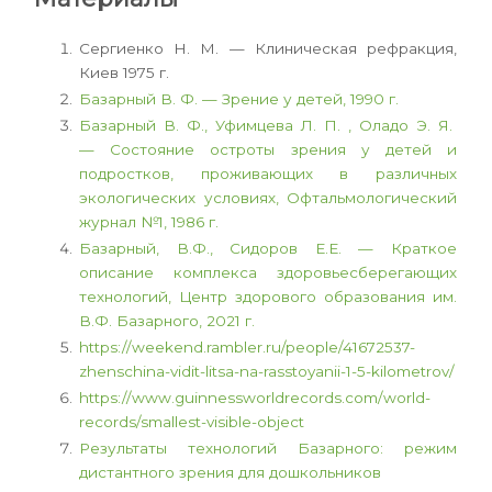
Сергиенко Н. М. — Клиническая рефракция,
Киев 1975 г.
Базарный В. Ф. — Зрение у детей, 1990 г.
Базарный В. Ф., Уфимцева Л. П. , Оладо Э. Я.
— Состояние остроты зрения у детей и
подростков, проживающих в различных
экологических условиях, Офтальмологический
журнал №1, 1986 г.
Базарный, В.Ф., Сидоров Е.Е. — Краткое
описание комплекса здоровьесберегающих
технологий, Центр здорового образования им.
В.Ф. Базарного, 2021 г.
https://weekend.rambler.ru/people/41672537-
zhenschina-vidit-litsa-na-rasstoyanii-1-5-kilometrov/
https://www.guinnessworldrecords.com/world-
records/smallest-visible-object
Результаты технологий Базарного: режим
дистантного зрения для дошкольников