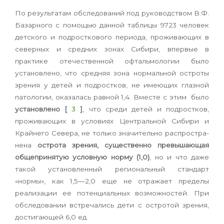
По результатам обследований под руководством В.Ф.
Базарного с помощью данной таблицы 9723 человек
детского и подросткового периода, проживающих в
северных и средних зонах Сибири, впервые в
практике отечественной офтальмологии было
установлено, что средняя зона нормальной остроты
зрения у детей и подростков, не имеющих глазной
патологии, оказалась равной 1,4. Вместе с этим было
установлено [
3
]
, что среди детей и подростков,
проживающих в условиях Центральной Сибири и
Крайнего Севе­ра, не только значительно распростра­
нена
острота зрения, существенно пре­вышающая
общепринятую условную норму (1,0)
, но и что даже
такой уста­новленный региональный стандарт
«нормы», как 1,5—2,0 еще не отражает пределы
реализации ее потенциальных возможностей. При
обследовании встречались дети с остротой зрения,
достигающей 6,0 ед.