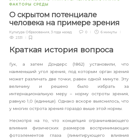
ФАКТОРЫ СРЕДЫ
О скрытом потенциале
человека на примере зрения
Культура Образования
,
3 года назад
0
6 минуты
2331
Краткая история вопроса
Гук, а затем Дондерс (1862) установили, что
наименьший угол зрения, под которым орган зрения
может различать две точки, равен одной минуте. Эту
величину и решено было избрать за
интернациональную меру – норму остроты зрения,
равную 1,0 (единице). Однако вскоре выяснилось, что
у многих острота зрения гораздо выше этой нормы.
Несмотря на то, что концепция ограничивающего
влияния физических размеров воспринимающих
фотоэлементов глаза (лимитирующего влияния