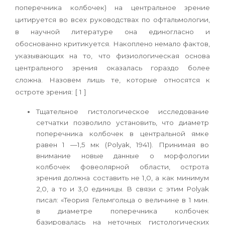
поперечника колбочек) на центральное зрение
цитируется во всех руководствах по офтальмологии,
в научной литературе она единогласно и
обоснованно критикуется. Накоплено немало фактов,
указывающих на то, что физиологическая основа
центрального зрения оказалась гораздо более
сложна. Назовем лишь те, которые относятся к
остроте зрения: [ 1 ]
Тщательное гистологическое исследование
сетчатки позволило установить, что диаметр
поперечника колбочек в центральной ямке
равен 1 —1,5 мк (Polyak, 1941). Принимая во
внимание новые данные о морфологии
колбочек фовеолярной области, острота
зрения должна составить не 1,0, а как минимум
2,0, а то и 3,0 единицы. В связи с этим Polyak
писал: «Теория Гельмгольца о величине в 1 мин.
в диаметре поперечника колбочек
базировалась на неточных гистологических