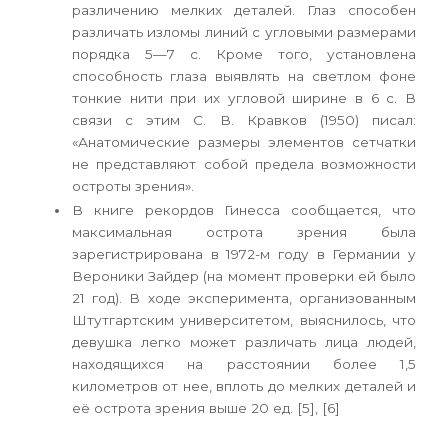
различению мелких деталей. Глаз способен
различать изломы линий с угловыми размерами
порядка 5—7 с. Кроме того, установлена
способность глаза выявлять на светлом фоне
тонкие нити при их угловой ширине в 6 с. В
связи с этим С. В. Кравков (1950) писал:
«Анатомические размеры элементов сетчатки
не представляют собой предела возможности
остроты зрения».
В книге рекордов Гинесса сообщается, что
максимальная острота зрения была
зарегистрирована в 1972-м году в Германии у
Вероники Зайдер (на момент проверки ей было
21 год). В ходе эксперимента, организованным
Штутгартским университетом, выяснилось, что
девушка легко может различать лица людей,
находящихся на расстоянии более 1,5
километров от нее, вплоть до мелких деталей и
её острота зрения выше 20 ед. [5], [6]